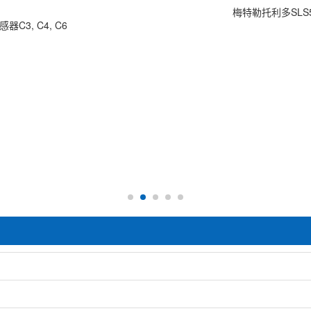
梅特勒托利多SLS510-5
器C3, C4, C6